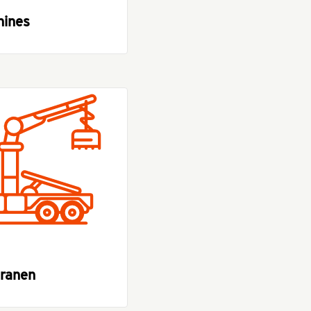
hines
ranen