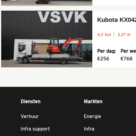
Kubota KX04
4.2 ton
3.37 m
Per dag:
Per we
€256
€768
Diensten
Markten
Verhuur
Energie
Infra support
Infra