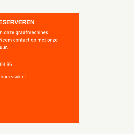
RESERVEREN
an onze graafmachines
Neem contact op met onze
uur.
84 86
huur.vsvk.nl