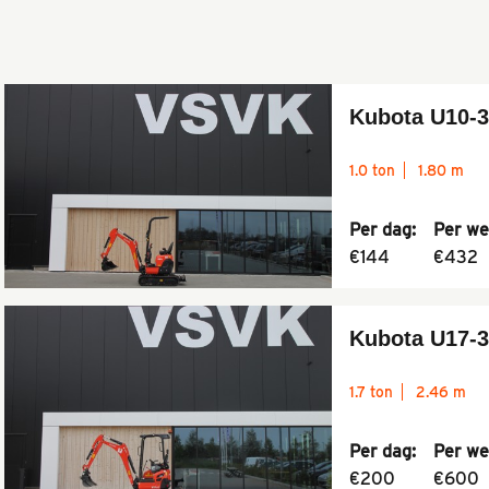
Kubota U10-3
1.0 ton
1.80 m
Per dag:
Per we
€144
€432
Kubota U17-3
1.7 ton
2.46 m
Per dag:
Per we
€200
€600