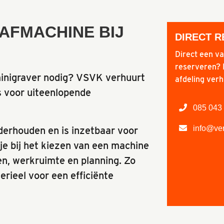
AFMACHINE BIJ
DIRECT 
Direct een v
reserveren? 
minigraver nodig? VSVK verhuurt
afdeling verh
s voor uiteenlopende
085 043 
info@ver
derhouden en is inzetbaar voor
 je bij het kiezen van een machine
n, werkruimte en planning. Zo
terieel voor een efficiënte